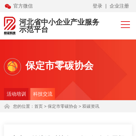
官方微信
登录
|
企业注册
网站首页
专利转化
河北省中小企业产业服务
示范平台
高校科技成果展示
技术需求征集
报告查询
保定市零碳协会
保定市零碳协会
科技工信项目申报
活动培训
科技交流
您的位置：
首页
> 保定市零碳协会 > 双碳资讯